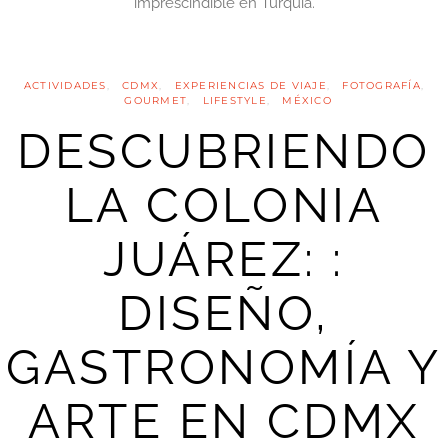
imprescindible en Turquía.
ACTIVIDADES
CDMX
EXPERIENCIAS DE VIAJE
FOTOGRAFÍA
GOURMET
LIFESTYLE
MÉXICO
DESCUBRIENDO
LA COLONIA
JUÁREZ: :
DISEÑO,
GASTRONOMÍA Y
ARTE EN CDMX