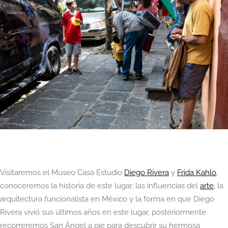
Visitaremos el Museo Casa Estudio
Diego Rivera
y
Frida Kahlo
,
conoceremos la historia de este lugar, las influencias del
arte
, la
arquitectura funcionalista en México y la forma en que Diego
Rivera vivió sus últimos años en este lugar, posteriormente
recorreremos San Ángel a pie para descubrir su hermosa