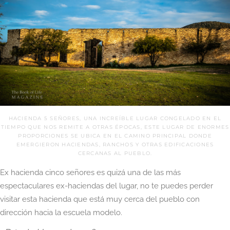
HACIENDA 5 SEÑORES, UNA INCREÍBLE LUGAR CONGELADO EN EL
TIEMPO QUE NOS REMITE A OTRAS ÉPOCAS, ESTE LUGAR DE ENORMES
PROPORCIONES SE UBICA EN EL CAMINO PRINCIPAL DONDE
EMERGIERON HACIENDAS, RANCHOS Y OTRAS EDIFICACIONES
CERCANAS AL PUEBLO.
Ex hacienda cinco señores es quizá una de las más
espectaculares ex-haciendas del lugar, no te puedes perder
visitar esta hacienda que está muy cerca del pueblo con
dirección hacia la escuela modelo.