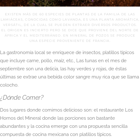
EXISTEN MÁS DE 60 ESPECIES DE PLANTAS DE LA FAMILIA DE LAS
LAMIÁCEAS, CONOCIDAS COMO LAVANDA, ES UNA PLANTA AROMÁTICA,
VERSÁTIL, DE LA CUAL SE PUEDEN EXTRAER DIVERSOS PRODUCTOS.
EL ORIGEN ES INCIERTO PERO SE DICE QUE PROVIENE DEL NORTE DE
ÁFRICA Y EL MEDITERRÁNEO. EN MINERAL DE POZOS SE PRODUCE
UNA ESPECIE PROVENIENTE DE FRANCIA.
La gastronomía local se enriquece de insectos, platillos típicos
que incluye carne, pollo, maíz, etc., Las tunas en el mes de
septiembre son una delicia, las hay verdes y rojas, de éstas
últimas se extrae una bebida color sangre muy rica que se llama
colocho.
¿Dónde Comer?
Dos lugares donde comimos delicioso son: el restaurante Los
Hornos del Mineral donde las porciones son bastante
abundantes y la cocina emerge con una propuesta sencilla
compuesta de cocina mexicana con platillos típicos.