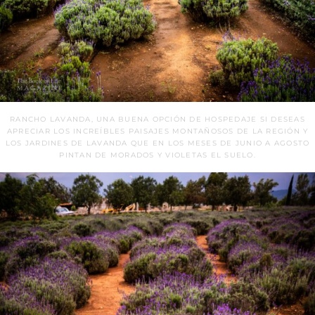
RANCHO LAVANDA, UNA BUENA OPCIÓN DE HOSPEDAJE SI DESEAS
APRECIAR LOS INCREÍBLES PAISAJES MONTAÑOSOS DE LA REGIÓN Y
LOS JARDINES DE LAVANDA QUE EN LOS MESES DE JUNIO A AGOSTO
PINTAN DE MORADOS Y VIOLETAS EL SUELO.