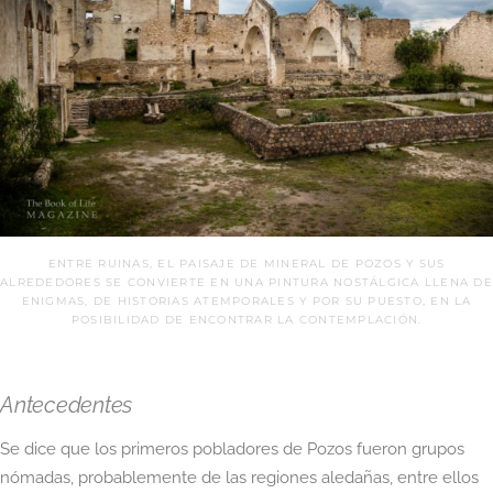
ENTRE RUINAS, EL PAISAJE DE MINERAL DE POZOS Y SUS
ALREDEDORES SE CONVIERTE EN UNA PINTURA NOSTÁLGICA LLENA DE
ENIGMAS, DE HISTORIAS ATEMPORALES Y POR SU PUESTO, EN LA
POSIBILIDAD DE ENCONTRAR LA CONTEMPLACIÓN.
Antecedentes
Se dice que los primeros pobladores de Pozos fueron grupos
nómadas, probablemente de las regiones aledañas, entre ellos