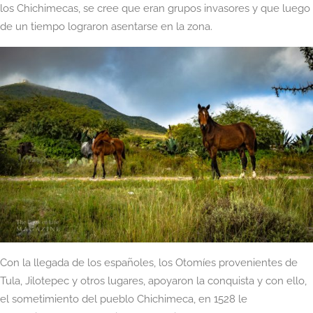
los Chichimecas, se cree que eran grupos invasores y que luego
de un tiempo lograron asentarse en la zona.
Con la llegada de los españoles, los Otomíes provenientes de
Tula, Jilotepec y otros lugares, apoyaron la conquista y con ello,
el sometimiento del pueblo Chichimeca, en 1528 le