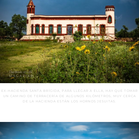
EX-HACIENDA SANTA BRÍGIDA, PARA LLEGAR A ELLA, HAY QUE TOMAR
UN CAMINO DE TERRACERÍA DE ALGUNOS KILÓMETROS, MUY CERCA
DE LA HACIENDA ESTÁN LOS HORNOS JESUITAS.