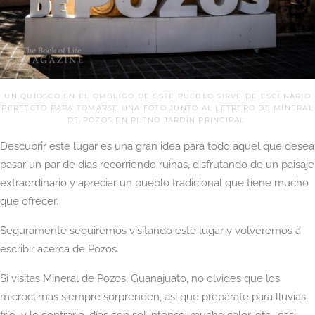
UN QUIOSCO EN EL OMBLIGO DE ESTE PUEBLO SIRVE DE ESCENARIO
PERFECTO PARA TOMARSE UNA FOTO JUNTO AL LETRERO DE MINERAL
DE POZOS EN PLENO JARDÍN PRINCIPAL.
Descubrir este lugar es una gran idea para todo aquel que desea
pasar un par de días recorriendo ruinas, disfrutando de un paisaje
extraordinario y apreciar un pueblo tradicional que tiene mucho
que ofrecer.
Seguramente seguiremos visitando este lugar y volveremos a
escribir acerca de Pozos.
Si visitas Mineral de Pozos, Guanajuato, no olvides que los
microclimas siempre sorprenden, así que prepárate para lluvias,
frío y lo contrario, días con sol intenso, mucho calor, etc., casi