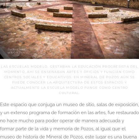
LAS ESCUELAS MODELO, GESTABAN LA EDUCACIÓN PROGRESISTA DEL
MOMENTO, AHÍ SE ENSEÑABAN ARTES Y OFICIOS Y FUNGÍAN COMO
CENTROS SOCIALES Y EDUCATIVOS. EN MINERAL DE POZOS AÚN SE
PUEDE CONOCER LA ARQUITECTURA DE ESTOS ESPACIOS Y
ACTUALMENTE LA ESCUELA MODELO FUNGE COMO CENTRO
CULTURAL.
Este espacio que conjuga un museo de sitio, salas de exposición,
y un extenso programa de formación en las artes, fue restaurado
no hace mucho para poder operar de manera adecuada y
formar parte de la vida y memoria de Pozos, al igual que el
museo de historia de Mineral de Pozos, este lugar es una buena